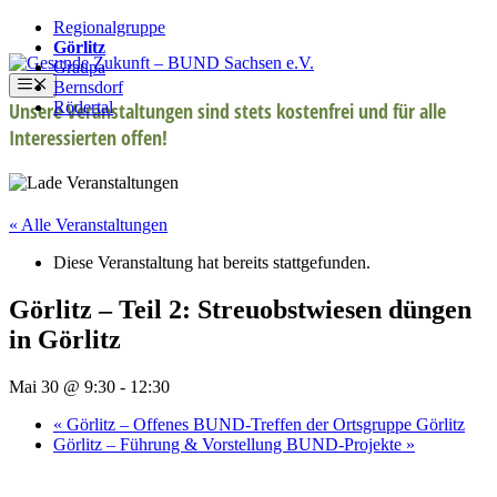
Regionalgruppe
Görlitz
Zum
Graupa
Inhalt
Menü
Bernsdorf
springen
Rödertal
Unsere Veranstaltungen sind stets kostenfrei und für alle
Interessierten offen!
« Alle Veranstaltungen
Diese Veranstaltung hat bereits stattgefunden.
Görlitz – Teil 2: Streuobstwiesen düngen
in Görlitz
Mai 30 @ 9:30
-
12:30
«
Görlitz – Offenes BUND-Treffen der Ortsgruppe Görlitz
Görlitz – Führung & Vorstellung BUND-Projekte
»