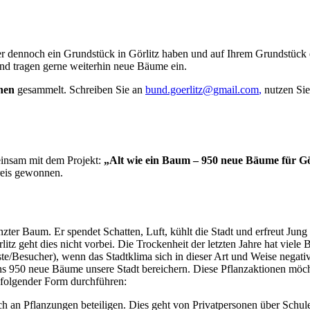
ber dennoch ein Grundstück in Görlitz haben und auf Ihrem Grundstück
und tragen gerne weiterhin neue Bäume ein.
nen
gesammelt. Schreiben Sie an
bund.goerlitz@gmail.com
,
nutzen Sie
insam mit dem Projekt:
„Alt wie ein Baum – 950 neue Bäume für Gö
reis gewonnen.
nzter Baum. Er spendet Schatten, Luft, kühlt die Stadt und erfreut Jun
 geht dies nicht vorbei. Die Trockenheit der letzten Jahre hat viele B
ste/Besucher), wenn das Stadtklima sich in dieser Art und Weise nega
ns 950 neue Bäume unsere Stadt bereichern. Diese Pflanzaktionen möc
 folgender Form durchführen:
ich an Pflanzungen beteiligen. Dies geht von Privatpersonen über Schul