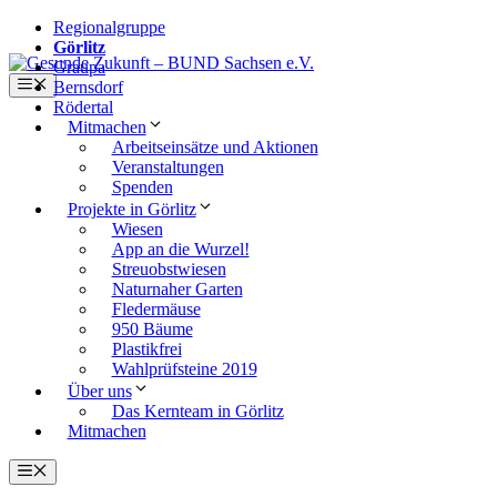
Regionalgruppe
Görlitz
Zum
Graupa
Inhalt
Menü
Bernsdorf
springen
Rödertal
Mitmachen
Arbeitseinsätze und Aktionen
Veranstaltungen
Spenden
Projekte in Görlitz
Wiesen
App an die Wurzel!
Streuobstwiesen
Naturnaher Garten
Fledermäuse
950 Bäume
Plastikfrei
Wahlprüfsteine 2019
Über uns
Das Kernteam in Görlitz
Mitmachen
Menü