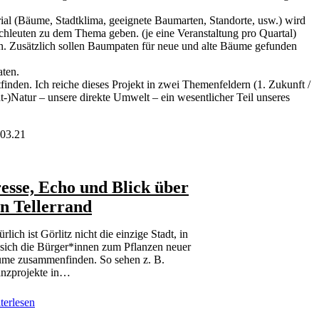
erial (Bäume, Stadtklima, geeignete Baumarten, Standorte, usw.) wird
achleuten zu dem Thema geben. (je eine Veranstaltung pro Quartal)
ann. Zusätzlich sollen Baumpaten für neue und alte Bäume gefunden
aten.
nden. Ich reiche dieses Projekt in zwei Themenfeldern (1. Zukunft /
-)Natur – unsere direkte Umwelt – ein wesentlicher Teil unseres
esse, Echo und Blick über
n Tellerrand
rlich ist Görlitz nicht die einzige Stadt, in
 sich die Bürger*innen zum Pflanzen neuer
me zusammenfinden. So sehen z. B.
anzprojekte in…
terlesen