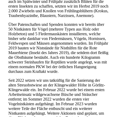
auch im Spätwinter und Frühjahr zusätzlich Blüten für die
ersten Insekten zu schaffen, setzten wir im Herbst 2019 noch
2.000 Zwiebeln und Knollen von Frühlingsblühern (Krokus,
Traubenhyazinthe, Blaustern, Narzissen, Anemone).
Über Patenschaften und Spenden konnten wir bereits über
50 Nistkästen für Vögel (mehrere Typen aus Holz oder
Holzbeton) und 5 Fledermauskästen installieren, welche
bisher sehr dankbar von Fledermäusen, Vögeln, Hornissen,
Feldwespen und Mäusen angenommen wurden. Im Frühjahr
2019 bauten wir Niststände für Nisthilfen für die Rote
Mauerbiene (Insekt des Jahres 2019), die seitdem dort fleißig
die Obstbäume bestäubt. Auch ein hunderte Kilogramm
schwerer Steinhaufen für Reptilien wurde angelegt, was mit
einem normalen PKW bei der örtlichen Hangneigung
durchaus zum Kraftakt wurde.
Seit 2022 setzen wir uns tatkräftig für die Sanierung der
alten Streuobstwiese an der Klingewalder Höhe in Görlitz-
Klingewalde ein. Im Februar 2022 wurde bei einem ersten
Arbeitseinsatz wildgewachsene Büsche und Sträucher
entfernt; im Sommer 2022 wurden die ersten vier
Vogelnistkästen aufgehängt. Im Februar 2023 wurden
weitere Teile der Fläche entbuscht und ein weiterer
Nistkasten aufgehängt. Weitere Aktionen sind geplant, um