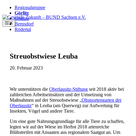
Regionalgruppe
Görlitz
Zum
Graupa
Inhalt
Menü
Bernsdorf
springen
Rödertal
Streuobstwiese Leuba
20. Februar 2023
Wir unterstützen die
Oberlausitz-Stiftung
seit 2018 aktiv bei
zahlreichen Arbeitseinsätzen und der Umsetzung von
Maßnahmen auf der Streuobstwiese „
Obstsortengarten der
Oberlausitz
“ in Leuba (am Querweg) zur Aufwertung für
Insekten, Vögel und andere Tiere.
Um eine gute Nahrungsgrundlage für alle Tiere zu schaffen,
legten wir auf der Wiese im Herbst 2018 artenreiche
Blühstreifen mit Ansaaten aus regionalem Saatgut an. Um